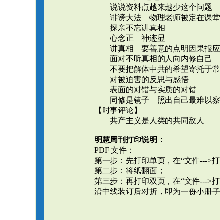
说说资料点越来越少这个问题
诽谤大法 物理老师被定在课堂
探亲不忘讲真相
心念正 神迹显
讲真相 要善意的点明因果报应
面对不听真相的人向内修自己
不要把解体中共的希望寄托于常
对被迫害的反思与感悟
表面的对错与实质的对错
同修是镜子 照出自己最难以察
【时事评论】
共产主义是人类的共同敌人
明慧周刊打印说明：
PDF 文件：
第一步：先打印单页，在“文件---
第二步：将纸翻面；
第三步：再打印双页，在“文件---
沿中线装订后对折，即为一份小册子