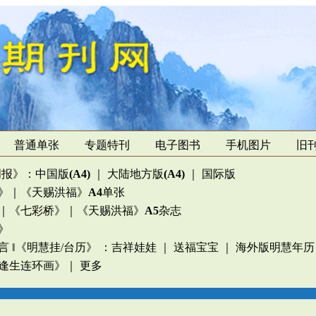
普通单张
专题特刊
电子图书
手机图片
旧
周报》
：
中国版
(A4)
｜
大陆地方版
(A4)
｜
国际版
》
｜
《天赐洪福》
A4
单张
｜
《七彩桥》
｜
《天赐洪福》
A5
杂志
》
言
‖
《明慧挂/台历》
：
吉祥娃娃
｜
送福宝宝
｜
海外版明慧年历
逢生连环画》
｜
更多