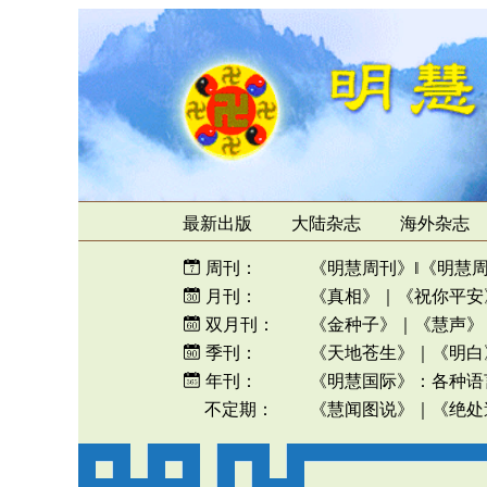
最新出版
大陆杂志
海外杂志
周刊：
《明慧周刊》
‖
《明慧
月刊：
《真相》
｜
《祝你平安
双月刊：
《金种子》
｜
《慧声》
季刊：
《天地苍生》
｜
《明白
年刊：
《明慧国际》
：
各种语
不定期：
《慧闻图说》
｜
《绝处