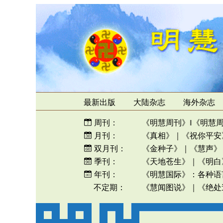
最新出版
大陆杂志
海外杂志
周刊：
《明慧周刊》
‖
《明慧
月刊：
《真相》
｜
《祝你平安
双月刊：
《金种子》
｜
《慧声》
季刊：
《天地苍生》
｜
《明白
年刊：
《明慧国际》
：
各种语
不定期：
《慧闻图说》
｜
《绝处