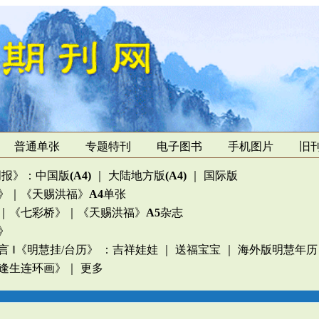
普通单张
专题特刊
电子图书
手机图片
旧
周报》
：
中国版
(A4)
｜
大陆地方版
(A4)
｜
国际版
》
｜
《天赐洪福》
A4
单张
｜
《七彩桥》
｜
《天赐洪福》
A5
杂志
》
言
‖
《明慧挂/台历》
：
吉祥娃娃
｜
送福宝宝
｜
海外版明慧年历
逢生连环画》
｜
更多