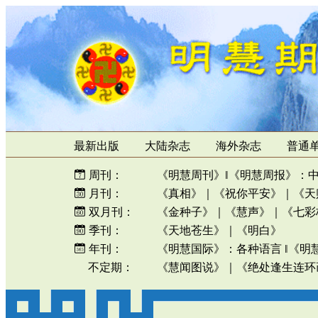
最新出版
大陆杂志
海外杂志
普通
周刊：
《明慧周刊》
‖
《明慧周报》
：
月刊：
《真相》
｜
《祝你平安》
｜
《天
双月刊：
《金种子》
｜
《慧声》
｜
《七彩
季刊：
《天地苍生》
｜
《明白》
年刊：
《明慧国际》
：
各种语言
‖
《明
不定期：
《慧闻图说》
｜
《绝处逢生连环