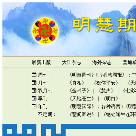
最新出版
大陆杂志
海外杂志
普通
周刊：
《明慧周刊》
‖
《明慧周报》
：
月刊：
《真相》
｜
《祝你平安》
｜
《天
双月刊：
《金种子》
｜
《慧声》
｜
《七彩
季刊：
《天地苍生》
｜
《明白》
年刊：
《明慧国际》
：
各种语言
‖
《明
不定期：
《慧闻图说》
｜
《绝处逢生连环