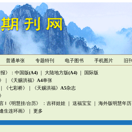
普通单张
专题特刊
电子图书
手机图片
旧
周报》
：
中国版
(A4)
｜
大陆地方版
(A4)
｜
国际版
》
｜
《天赐洪福》
A4
单张
｜
《七彩桥》
｜
《天赐洪福》
A5
杂志
》
言
‖
《明慧挂/台历》
：
吉祥娃娃
｜
送福宝宝
｜
海外版明慧年历
逢生连环画》
｜
更多