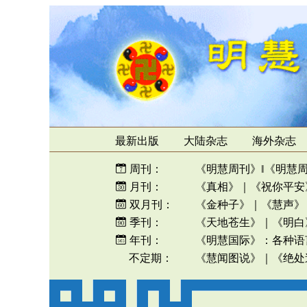
最新出版
大陆杂志
海外杂志
周刊：
《明慧周刊》
‖
《明慧
月刊：
《真相》
｜
《祝你平安
双月刊：
《金种子》
｜
《慧声》
季刊：
《天地苍生》
｜
《明白
年刊：
《明慧国际》
：
各种语
不定期：
《慧闻图说》
｜
《绝处