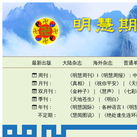
最新出版
大陆杂志
海外杂志
普通
周刊：
《明慧周刊》
‖
《明慧周报》
：
月刊：
《真相》
｜
《祝你平安》
｜
《天
双月刊：
《金种子》
｜
《慧声》
｜
《七彩
季刊：
《天地苍生》
｜
《明白》
年刊：
《明慧国际》
：
各种语言
‖
《明
不定期：
《慧闻图说》
｜
《绝处逢生连环